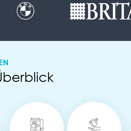
GEN
berblick