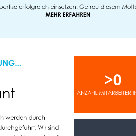
xpertise erfolgreich einsetzen: Getreu diesem Motto
MEHR ERFAHREN
UNG...
>
0
ant
ANZAHL MITARBEITER:
ich werden durch
urchgeführt. Wir sind